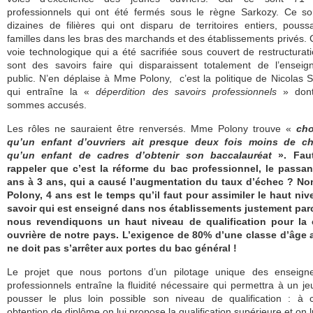
professionnels qui ont été fermés sous le règne Sarkozy. Ce so
dizaines de filières qui ont disparu de territoires entiers, pouss
familles dans les bras des marchands et des établissements privés. C
voie technologique qui a été sacrifiée sous couvert de restructurat
sont des savoirs faire qui disparaissent totalement de l’ensei
public. N’en déplaise à Mme Polony, c’est la politique de Nicolas 
qui entraîne la «
déperdition des savoirs professionnels
» dont
sommes accusés.
Les rôles ne sauraient être renversés. Mme Polony trouve «
ch
qu’un enfant d’ouvriers ait presque deux fois moins de c
qu’un enfant de cadres d’obtenir son baccalauréat
». Faut
rappeler que c’est la réforme du bac professionnel, le passan
ans à 3 ans, qui a causé l’augmentation du taux d’échec ? N
Polony, 4 ans est le temps qu’il faut pour assimiler le haut ni
savoir qui est enseigné dans nos établissements justement par
nous revendiquons un haut niveau de qualification pour la 
ouvrière de notre pays. L’exigence de 80% d’une classe d’âge 
ne doit pas s’arrêter aux portes du bac général !
Le projet que nous portons d’un pilotage unique des enseign
professionnels entraîne la fluidité nécessaire qui permettra à un j
pousser le plus loin possible son niveau de qualification : à 
obtention de diplôme on lui propose la qualification supérieure et on lu