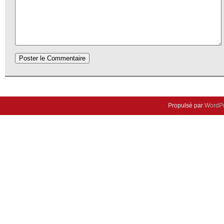
Propulsé par
WordP