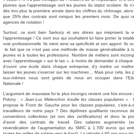
plumes que l’apprentissage sort les jeunes du statut scolaire. Ils n’
dès lors plus la première année dans les chiffres du chômage, alo
que 25% des contrats sont rompus les premiers mois. De quoi ra
agences de notation !
Surtout, ce sont bien Sarkozy et ses sbires qui méprisent la v
l’apprentissage ! Ce sont eux qui souhaitent lui faire porter la totalit
voie professionnelle. Ils nient ainsi sa spécificité et son apport. Ils o
le fait que ce n’est pas une méthode de masse généralisable à t
jeunes et à toutes les professions. Nombre de métiers sont incomp
avec l’apprentissage « sur le tas », à moins de demander à chaque
d’ouvrir une école dans chaque entreprise, d’y mettre un maîtr
laisser les jeunes s’exercer sur les machines… Mais pour cela, les 
eux-mêmes nous sont gréés de nous en occuper dans l’Edu
Nationale !
L’argument de mauvaise foi le plus incongru revient une fois encor
Polony :
« Jean-Luc Mélenchon insulte les classes populaires »
. 
propose le Front de Gauche pour les classes populaires, c’est-à-d
travailleurs de notre pays ? Des diplômes qualifiants reconnus d
conventions collectives (et non des certifications) et donc la poss
d’avoir des contrats de travail. Des salaires augmentés (a
revendication de l’augmentation du SMIC à 1.700 euros qui entr
toutes les grilles de salaire vers le haut). La retraite à 60 ans pour to