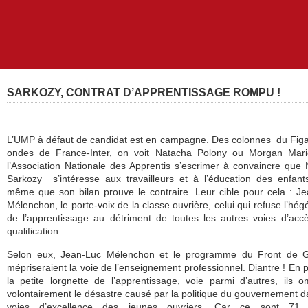
SARKOZY, CONTRAT D’APPRENTISSAGE ROMPU !
L’UMP à défaut de candidat est en campagne. Des colonnes du Fig
ondes de France-Inter, on voit Natacha Polony ou Morgan Marie
l’Association Nationale des Apprentis s’escrimer à convaincre que 
Sarkozy s’intéresse aux travailleurs et à l’éducation des enfant
même que son bilan prouve le contraire. Leur cible pour cela : J
Mélenchon, le porte-voix de la classe ouvrière, celui qui refuse l’hé
de l’apprentissage au détriment de toutes les autres voies d’acc
qualification
Selon eux, Jean-Luc Mélenchon et le programme du Front de 
mépriseraient la voie de l’enseignement professionnel. Diantre ! En 
la petite lorgnette de l’apprentissage, voie parmi d’autres, ils o
volontairement le désastre causé par la politique du gouvernement d
voies d’excellence des jeunes ouvriers. Car ce sont 71 