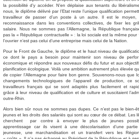
la possibilité d’y accéder. N’en déplaise aux tenants du libéralism
nous, le diplôme délivré par l’Etat reste l’unique qualification permet
travailleur de passer d’un poste à un autre. Il est le moyen, 
reconnaissance dans les conventions collectives, de fixer les gri
salaire. Nous ne sommes pas l’Allemagne, la République français
pas la « République contractuelle » : la loi sociale est la même pour 
l’ouvrier n’est pas celui d’une entreprise mais celui de la Nation.
Pour le Front de Gauche, le diplôme et le haut niveau de qualificati
ce dont le pays a besoin pour maintenir son niveau de perfo
économique et répondre aux nouveaux défis du futur et aux objectif
planification écologique. Voilà une ambition autrement plus élevée qu
de copier l’Allemagne pour faire bon genre. Souvenons-nous que l
changements technologiques de l’appareil de production, ce so
travailleurs français qui se sont adaptés plus facilement et rap
grâce à leur niveau de qualification et de culture et suscitaient l’adm
outre-Rhin.
Alors bien sûr nous ne sommes pas dupes. Ce n’est pas le bien-ê
jeunes et les droits des salariés qui sont au cœur de ce débat. Les l
cherchent par contre à envoyer le plus de jeunes possi
apprentissage car ils visent à une déscolarisation d’une parti
jeunesse, une marchandisation et un transfert vers les Régio
« coûts ». Il n’a pas échappé au Président de la République et à ses