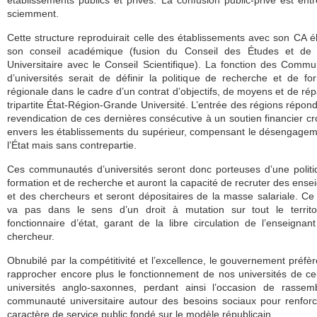
établissements publics et privés. La confusion public-privé est ent
sciemment.
Cette structure reproduirait celle des établissements avec son CA él
son conseil académique (fusion du Conseil des Études et de 
Universitaire avec le Conseil Scientifique). La fonction des Comm
d’universités serait de définir la politique de recherche et de fo
régionale dans le cadre d’un contrat d’objectifs, de moyens et de répa
tripartite État-Région-Grande Université. L’entrée des régions répon
revendication de ces dernières consécutive à un soutien financier cr
envers les établissements du supérieur, compensant le désengage
l’État mais sans contrepartie.
Ces communautés d’universités seront donc porteuses d’une polit
formation et de recherche et auront la capacité de recruter des ense
et des chercheurs et seront dépositaires de la masse salariale. Ce
va pas dans le sens d’un droit à mutation sur tout le territo
fonctionnaire d’état, garant de la libre circulation de l’enseignan
chercheur.
Obnubilé par la compétitivité et l’excellence, le gouvernement préfè
rapprocher encore plus le fonctionnement de nos universités de ce
universités anglo-saxonnes, perdant ainsi l’occasion de rassem
communauté universitaire autour des besoins sociaux pour renfor
caractère de service public fondé sur le modèle républicain.