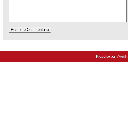
Propulsé par
WordP