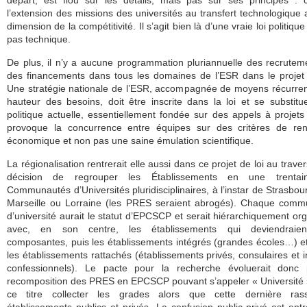
départ, est flou sur les détails, mais pas sur ses principes :
l’extension des missions des universités au transfert technologique 
dimension de la compétitivité. Il s’agit bien là d’une vraie loi politiqu
pas technique.
De plus, il n’y a aucune programmation pluriannuelle des recrutem
des financements dans tous les domaines de l’ESR dans le projet 
Une stratégie nationale de l’ESR, accompagnée de moyens récurren
hauteur des besoins, doit être inscrite dans la loi et se substitu
politique actuelle, essentiellement fondée sur des appels à projets
provoque la concurrence entre équipes sur des critères de rent
économique et non pas une saine émulation scientifique.
La régionalisation rentrerait elle aussi dans ce projet de loi au traver
décision de regrouper les Établissements en une trenta
Communautés d’Universités pluridisciplinaires, à l’instar de Strasbour
Marseille ou Lorraine (les PRES seraient abrogés). Chaque comm
d’université aurait le statut d’EPCSCP et serait hiérarchiquement or
avec, en son centre, les établissements qui deviendraie
composantes, puis les établissements intégrés (grandes écoles…) et
les établissements rattachés (établissements privés, consulaires et in
confessionnels). Le pacte pour la recherche évoluerait donc 
recomposition des PRES en EPCSCP pouvant s’appeler « Université 
ce titre collecter les grades alors que cette dernière ras