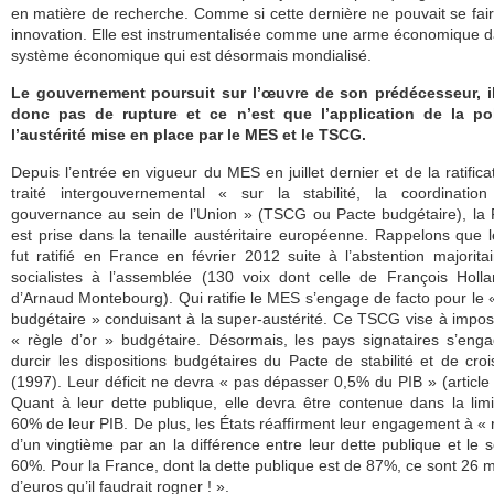
en matière de recherche. Comme si cette dernière ne pouvait se fai
innovation. Elle est instrumentalisée comme une arme économique 
système économique qui est désormais mondialisé.
Le gouvernement poursuit sur l’œuvre de son prédécesseur, il
donc pas de rupture et ce n’est que l’application de la pol
l’austérité mise en place par le MES et le TSCG.
Depuis l’entrée en vigueur du MES en juillet dernier et de la ratifica
traité intergouvernemental « sur la stabilité, la coordination
gouvernance au sein de l’Union » (TSCG ou Pacte budgétaire), la
est prise dans la tenaille austéritaire européenne. Rappelons que
fut ratifié en France en février 2012 suite à l’abstention majorita
socialistes à l’assemblée (130 voix dont celle de François Holl
d’Arnaud Montebourg). Qui ratifie le MES s’engage de facto pour le 
budgétaire » conduisant à la super-austérité. Ce TSCG vise à impo
« règle d’or » budgétaire. Désormais, les pays signataires s’eng
durcir les dispositions budgétaires du Pacte de stabilité et de cro
(1997). Leur déficit ne devra « pas dépasser 0,5% du PIB » (article 
Quant à leur dette publique, elle devra être contenue dans la lim
60% de leur PIB. De plus, les États réaffirment leur engagement à « 
d’un vingtième par an la différence entre leur dette publique et le s
60%. Pour la France, dont la dette publique est de 87%, ce sont 26 mi
d’euros qu’il faudrait rogner ! ».