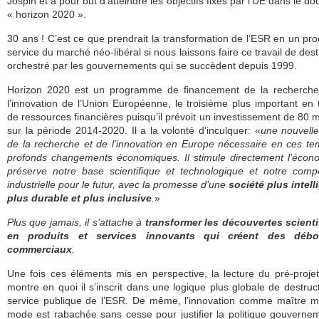
Jospin et a pour but d’atteindre les objectifs fixés par l’UE dans le d
« horizon 2020 ».
30 ans ! C’est ce que prendrait la transformation de l’ESR en un pro
service du marché néo-libéral si nous laissons faire ce travail de dest
orchestré par les gouvernements qui se succèdent depuis 1999.
Horizon 2020 est un programme de financement de la recherche
l’innovation de l’Union Européenne, le troisième plus important en
de ressources financières puisqu’il prévoit un investissement de 80 mi
sur la période 2014-2020. Il a la volonté d’inculquer: «
une nouvelle
de la recherche et de l’innovation en Europe nécessaire en ces t
profonds changements économiques. Il stimule directement l’écon
préserve notre base scientifique et technologique et notre compét
industrielle pour le futur, avec la promesse d’une
société plus intell
plus durable et plus inclusive
.
»
Plus que jamais, il s’attache à
transformer les découvertes scient
en produits et services innovants qui créent des déb
commerciaux
.
Une fois ces éléments mis en perspective, la lecture du pré-projet
montre en quoi il s’inscrit dans une logique plus globale de destruc
service publique de l’ESR. De même, l’innovation comme maître m
mode est rabachée sans cesse pour justifier la politique gouverne