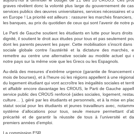
aujourd’hui à diminuer le budget de 21 des 28 CROUS. Ces pro
graves révèlent donc la volonté plus large du gouvernement de cas
services publics des œuvres universitaires, services nécessaires et 
en Europe ! La priorité est ailleurs : rassurer les marchés financiers,
les banques, au prix du quotidien de ceux qui sont l’avenir de notre p
Le Parti de Gauche soutient les étudiants en lutte pour leurs droits 
dignité, il soutient le droit aux études pour tous et pas seulement po
dont les parents peuvent les payer. Cette mobilisation s’inscrit dans l
sociale globale contre l’austérité et la dictature des marchés, 
remettre au centre une alternative sociale au modèle actuel qui 
notre pays sur la même voie que les Grecs ou les Espagnols.
Au-delà des mesures d’extrême urgence (garantie de financement
mois de bourses), et à l’heure où les régions appellent à une régional
du logement étudiant qui vont accroître les inégalités sociales et territ
et affaiblir encore davantage les CROUS, le Parti de Gauche appel
service public des CROUS renforcé (aides sociales, logement, restau
culture… ), géré par les étudiants et personnels, et à la mise en pla
statut social pour les étudiants et jeunes travailleurs avec, notamm
système d’allocations pour tous, seule mesure permettant d’abo
précarité et de garantir la réussite de tous à l’université et d
premiers années d’emploi.
La commission ESR