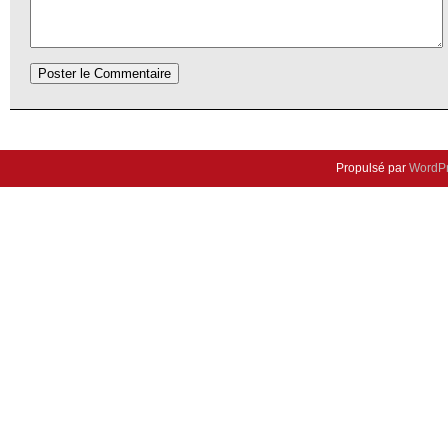
Propulsé par
WordP