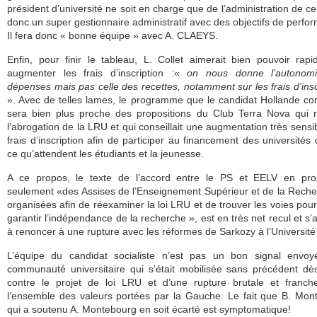
président d’université ne soit en charge que de l’administration de ce
donc un super gestionnaire administratif avec des objectifs de perfo
Il fera donc « bonne équipe » avec A. CLAEYS.
Enfin, pour finir le tableau, L. Collet aimerait bien pouvoir rap
augmenter les frais d’inscription :«
on nous donne l’autonom
dépenses mais pas celle des recettes, notamment sur les frais d’insc
». Avec de telles lames, le programme que le candidat Hollande co
sera bien plus proche des propositions du Club Terra Nova qui r
l’abrogation de la LRU et qui conseillait une augmentation très sensi
frais d’inscription afin de participer au financement des universités
ce qu’attendent les étudiants et la jeunesse.
A ce propos, le texte de l’accord entre le PS et EELV en pro
seulement «des Assises de l’Enseignement Supérieur et de la Rec
organisées afin de réexaminer la loi LRU et de trouver les voies pou
garantir l’indépendance de la recherche », est en très net recul et s’
à renoncer à une rupture avec les réformes de Sarkozy à l’Universit
L’équipe du candidat socialiste n’est pas un bon signal envoy
communauté universitaire qui s’était mobilisée sans précédent d
contre le projet de loi LRU et d’une rupture brutale et franch
l’ensemble des valeurs portées par la Gauche. Le fait que B. Mon
qui a soutenu A. Montebourg en soit écarté est symptomatique!